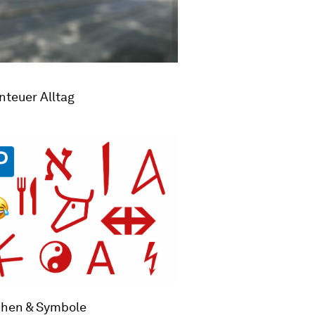
nteuer Alltag
chen & Symbole